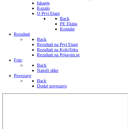
Iskanje
Kazalo
O Prvi Etapi
Back
PE Ekipa
Kontakt
Rezultati
Back
Rezultati na Prvi Etapi
Rezultati na KoloTeku
Rezultati na Prijavim.se
Foto
Back
Naloži slike
Povezave
Back
Dodaj povezavo