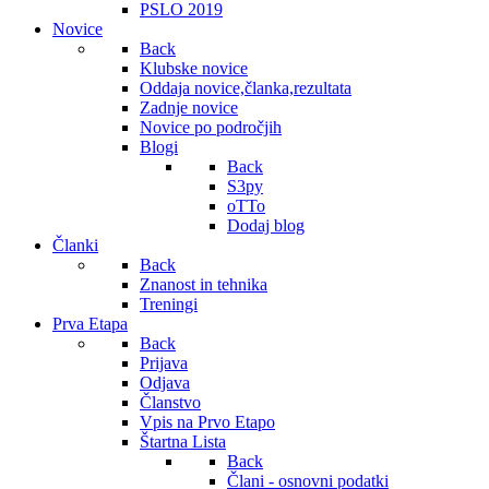
PSLO 2019
Novice
Back
Klubske novice
Oddaja novice,članka,rezultata
Zadnje novice
Novice po področjih
Blogi
Back
S3py
oTTo
Dodaj blog
Članki
Back
Znanost in tehnika
Treningi
Prva Etapa
Back
Prijava
Odjava
Članstvo
Vpis na Prvo Etapo
Štartna Lista
Back
Člani - osnovni podatki