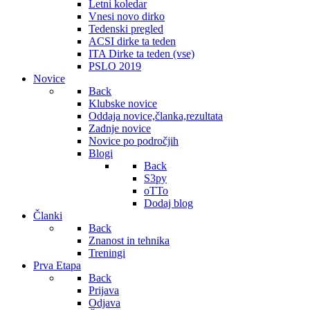
Letni koledar
Vnesi novo dirko
Tedenski pregled
ACSI dirke ta teden
ITA Dirke ta teden (vse)
PSLO 2019
Novice
Back
Klubske novice
Oddaja novice,članka,rezultata
Zadnje novice
Novice po področjih
Blogi
Back
S3py
oTTo
Dodaj blog
Članki
Back
Znanost in tehnika
Treningi
Prva Etapa
Back
Prijava
Odjava