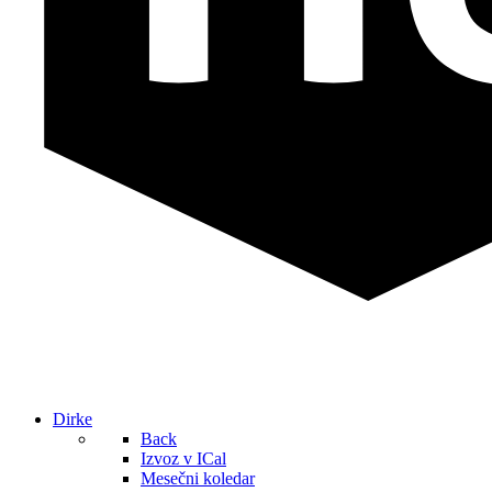
Dirke
Back
Izvoz v ICal
Mesečni koledar