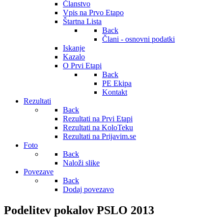
Članstvo
Vpis na Prvo Etapo
Štartna Lista
Back
Člani - osnovni podatki
Iskanje
Kazalo
O Prvi Etapi
Back
PE Ekipa
Kontakt
Rezultati
Back
Rezultati na Prvi Etapi
Rezultati na KoloTeku
Rezultati na Prijavim.se
Foto
Back
Naloži slike
Povezave
Back
Dodaj povezavo
Podelitev pokalov PSLO 2013